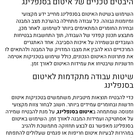
היבטים טכניים של איטום בסנפלינג
השימוש בשיטת
האיטום בסנפלינג
מחייב ידע מקצועי
ומיומנות גבוהה. כל עבודה מתחילה בהערכת מצב המבנה
ובחירת החומרים המתאימים ביותר לשימוש. לאחר מכן,
מתבצע תכנון קפדני של העבודה, תוך התחשבות בבטיחות
העובדים ובשמירה על איכות הסביבה. אחד האתגרים
המרכזיים הוא להבין את מצבו המדויק של המבנה ולהתאים לו
את פתרונות האיטום הנכונים, כולל שימוש בטכניקות אטימה
חדשניות שיבטיחו את עמידות האיטום לאורך זמן.
שיטות עבודה מתקדמות לאיטום
בסנפלינג
כדי להבטיח תוצאות מיטביות, משתמשים בטכניקות איטום
חדשות ובחומרים עמידים ביותר. חשוב לבחור צוות מקצועי
ומנוסה שמתמחה ב
איטום בסנפלינג
, על מנת להבטיח שמירה
על אסתטיקה ועמידות המבנה לאורך זמן. השימוש באיטום
בסנפלינג מאפשר גם לבצע תחזוקה מתמשכת ולהגיב
במהירות לבעיות איטום חריפות או פגמים שעלולים להתפתח